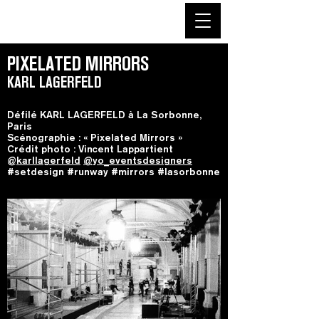
PIXELATED MIRRORS
KARL LAGERFELD
Défilé KARL LAGERFELD à La Sorbonne,
Paris
Scénographie : « Pixelated Mirrors »
Crédit photo : Vincent Lappartient
@
karllagerfeld
@yo_eventsdesigners
#setdesign #runway #mirrors #lasorbonne